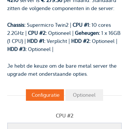
4210
server is
€ 279.36
per maand. Standaard
zitten de volgende componenten in de server:
Chassis:
Supermicro Twin2 |
CPU #1:
10 cores
2.2GHz |
CPU #2:
Optioneel |
Geheugen:
1 x 16GB
(1 CPU) |
HDD #1:
Verplicht |
HDD #2:
Optioneel |
HDD #3:
Optioneel |
Je hebt de keuze om de bare metal server the
upgrade met onderstaande opties.
Configuratie
Optioneel
CPU #2