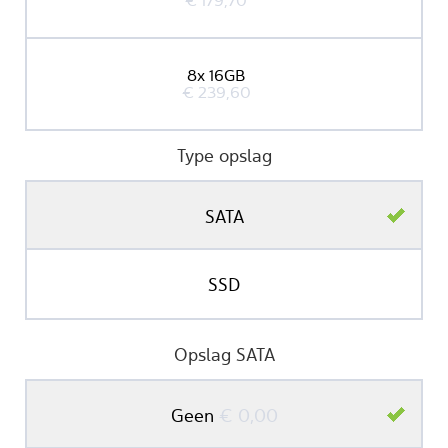
€ 179,70
8x 16GB
€ 239,60
Type opslag
SATA
SSD
Opslag SATA
Geen
€ 0,00