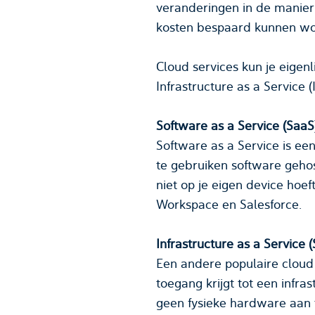
veranderingen in de manier waarop deze zaken gebruiken en zien we bijvoorbeeld dat er op grote scha
Cloud services kun je eigenlijk onderverdelen 
Software as a Service (SaaS
Software as a Service is ee
te gebruiken software gehos
niet op je eigen device hoeft te installeren. Bekende SaaS cloud services zijn: Microsoft Office 365, Google
Workspace en Salesforce.
Infrastructure as a Service 
Een andere populaire cloud s
toegang krijgt tot een infra
geen fysieke hardware aan te schaffen, maar krijg je wel toegang tot virtuele machines (VM's), opslag en