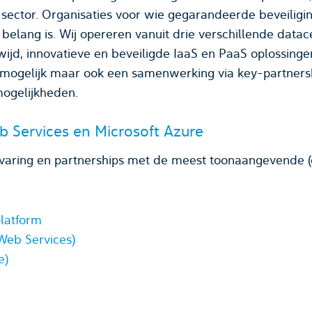
ctor. Organisaties voor wie gegarandeerde beveiligin
belang is. Wij opereren vanuit drie verschillende datace
ijd, innovatieve en beveiligde IaaS en PaaS oplossingen 
ogelijk maar ook een samenwerking via key-partnershi
mogelijkheden.
 Services en Microsoft Azure
ring en partnerships met de meest toonaangevende (cl
platform
eb Services)
e)