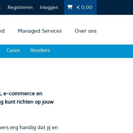
k
Registreren
Inloggen
€
0,00
ed
Managed Services
Over ons
Cases
Resellers
l, e-commerce en
unt richten op jouw
rs erg handig dat jij en