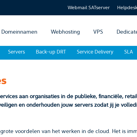
Webmail SATserver
Helpdes
Domeinnamen
Webhosting
VPS
Dedicat
Servers
Back-up DRT
Service Delivery
SLA
es
ervices aan organisaties in de publieke, financiële, retai
ligen en onderhouden jouw servers zodat jij je volledig k
grote voordelen van het werken in de cloud. Het is imme