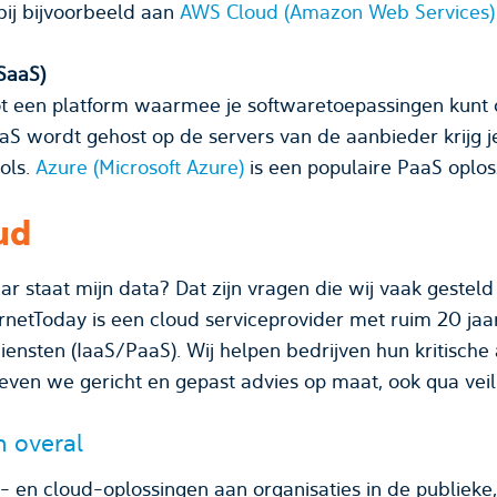
iensten. Denk hierbij bijvoorbeeld aan
AWS Cloud (Amazon Web Services)
(SaaS)
ot een platform waarmee je softwaretoepassingen kunt 
S wordt gehost op de servers van de aanbieder krijg j
ols.
Azure (Microsoft Azure)
is een populaire PaaS oplos
ud
ar staat mijn data? Dat zijn vragen die wij vaak gesteld 
etToday is een cloud serviceprovider met ruim 20 jaar
iensten (IaaS/PaaS). Wij helpen bedrijven hun kritische 
even we gericht en gepast advies op maat, ook qua veil
n overal
- en cloud-oplossingen aan organisaties in de publieke, f