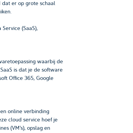
n te gebruiken.
twaretoepassing waarbij de
SaaS is dat je de software
een online verbinding
eze cloud service hoef je