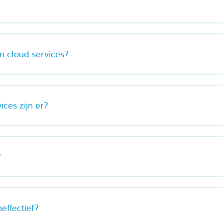
n cloud services?
ices zijn er?
?
neffectief?