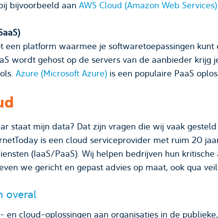
iensten. Denk hierbij bijvoorbeeld aan
AWS Cloud (Amazon Web Services)
(SaaS)
ot een platform waarmee je softwaretoepassingen kunt 
S wordt gehost op de servers van de aanbieder krijg j
ols.
Azure (Microsoft Azure)
is een populaire PaaS oplos
ud
ar staat mijn data? Dat zijn vragen die wij vaak gesteld 
etToday is een cloud serviceprovider met ruim 20 jaar
iensten (IaaS/PaaS). Wij helpen bedrijven hun kritische 
even we gericht en gepast advies op maat, ook qua veil
n overal
- en cloud-oplossingen aan organisaties in de publieke, f