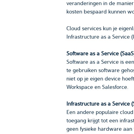
veranderingen in de manier waarop deze zaken gebruiken en zien we bijvoorbeeld dat er op grote scha
Cloud services kun je eigenlijk onderverdelen 
Software as a Service (SaaS
Software as a Service is ee
te gebruiken software gehos
niet op je eigen device hoeft te installeren. Bekende SaaS cloud services zijn: Microsoft Office 365, Google
Workspace en Salesforce.
Infrastructure as a Service 
Een andere populaire cloud s
toegang krijgt tot een infra
geen fysieke hardware aan te schaffen, maar krijg je wel toegang tot virtuele machines (VM's), opslag en