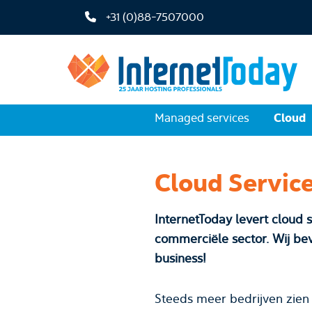
+31 (0)88-7507000
Cloud
Managed services
Cloud Servic
InternetToday levert cloud s
commerciële sector. Wij bevei
business!
Steeds meer bedrijven zien 