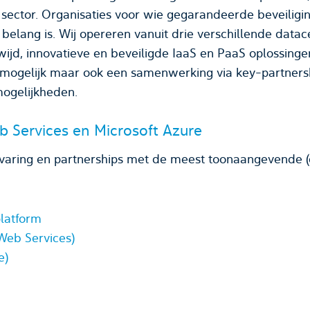
ctor. Organisaties voor wie gegarandeerde beveiligin
belang is. Wij opereren vanuit drie verschillende datace
ijd, innovatieve en beveiligde IaaS en PaaS oplossingen 
ogelijk maar ook een samenwerking via key-partnershi
mogelijkheden.
 Services en Microsoft Azure
ring en partnerships met de meest toonaangevende (cl
platform
eb Services)
e)