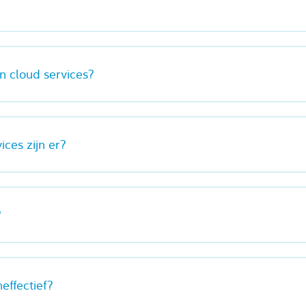
n cloud services?
ices zijn er?
?
neffectief?