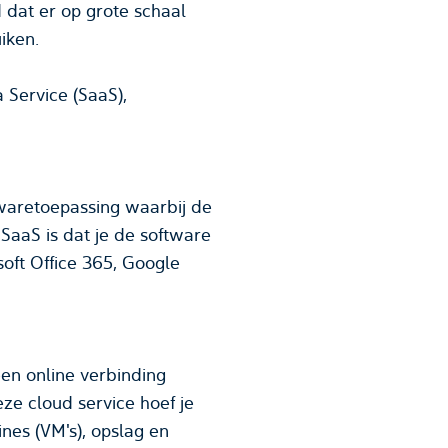
n te gebruiken.
twaretoepassing waarbij de
SaaS is dat je de software
een online verbinding
eze cloud service hoef je