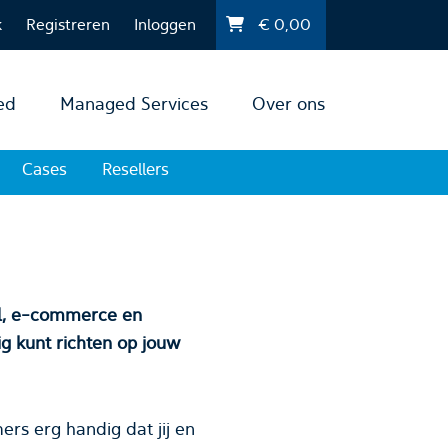
k
Registreren
Inloggen
€
0,00
ed
Managed Services
Over ons
Cases
Resellers
l, e-commerce en
unt richten op jouw
rs erg handig dat jij en