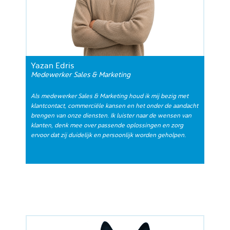
Yazan Edris
Medewerker Sales & Marketing
Als medewerker Sales & Marketing houd ik mij bezig met
klantcontact, commerciële kansen en het onder de aandacht
brengen van onze diensten. Ik luister naar de wensen van
klanten, denk mee over passende oplossingen en zorg
ervoor dat zij duidelijk en persoonlijk worden geholpen.