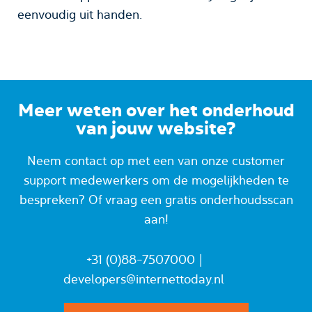
eenvoudig uit handen.
Meer weten over het onderhoud
van jouw website?
Neem contact op met een van onze customer
support medewerkers om de mogelijkheden te
bespreken? Of vraag een gratis onderhoudsscan
aan!
+31 (0)88-7507000
|
developers@internettoday.nl