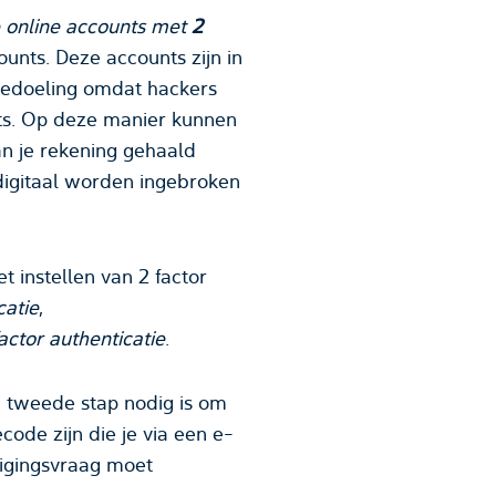
e online accounts met
2
unts. Deze accounts zijn in
 bedoeling omdat hackers
nts. Op deze manier kunnen
an je rekening gehaald
 digitaal worden ingebroken
t instellen van 2 factor
catie
,
factor authenticatie
.
n tweede stap nodig is om
code zijn die je via een e-
iligingsvraag moet