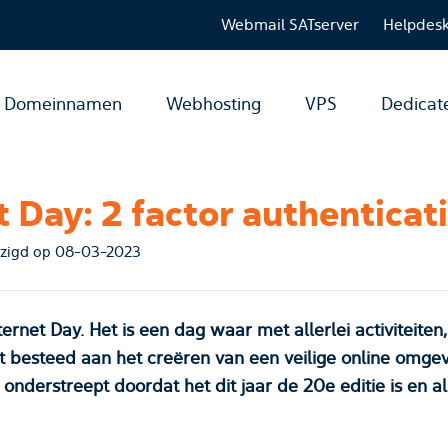
Webmail SATserver
Helpdes
Domeinnamen
Webhosting
VPS
Dedicat
t Day: 2 factor authenticat
op 07-02-2023 - gewijzigd op 08-03-2023
nternet Day. Het is een dag waar met allerlei activiteite
 besteed aan het creëren van een veilige online omgev
nderstreept doordat het dit jaar de 20e editie is en al