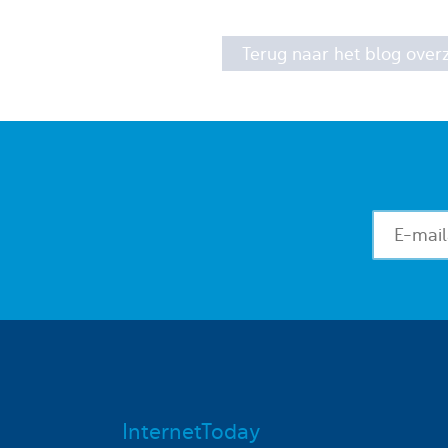
Terug naar het blog overz
InternetToday