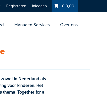
k
Registreren
Inloggen
€
0,00
ed
Managed Services
Over ons
ie
n, zowel in Nederland als
ing voor kinderen. Het
s thema ‘Together for a