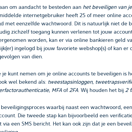
g aan om aandacht te besteden aan
het beveiligen van j
middelde internetgebruiker heeft 25 of meer online acco
d met eenzelfde wachtwoord. Dit is natuurlijk niet de
udig zichzelf toegang kunnen verlenen tot jouw accou
vergenomen worden, kan er via online bankieren geld v
k(er) ingelogd bij jouw favoriete webshop(s) of kan er
 gevolgen van dien.
je kunt nemen om je online accounts te beveiligen is he
 ook wel bekend als:
tweestapsinloggen
,
tweetrapsverifi
rfactorauthenticatie
,
MFA
of
2FA
. Wij houden het bij
2 
en beveiligingsproces waarbij naast een wachtwoord, ee
ccount. Die tweede stap kan bijvoorbeeld een verificatie
t via een SMS bericht. Het kan ook zijn dat je een beve
eiliging.