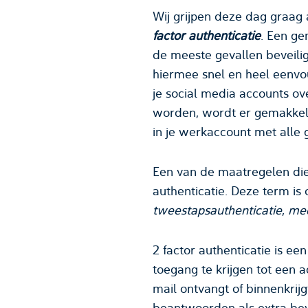
Wij grijpen deze dag graa
factor authenticatie
. Een ge
de meeste gevallen beveilig
hiermee snel en heel eenvo
je social media accounts o
worden, wordt er gemakkelij
in je werkaccount met alle
Een van de maatregelen die 
authenticatie. Deze term is
tweestapsauthenticatie
,
mee
2 factor authenticatie is e
toegang te krijgen tot een a
mail ontvangt of binnenkrijg
beantwoorden als extra bev