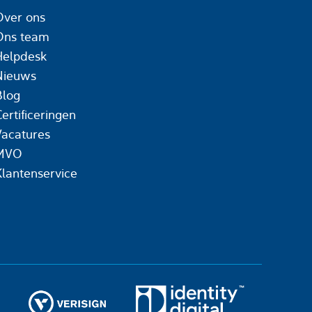
Over ons
Ons team
Helpdesk
Nieuws
Blog
ertificeringen
Vacatures
MVO
Klantenservice