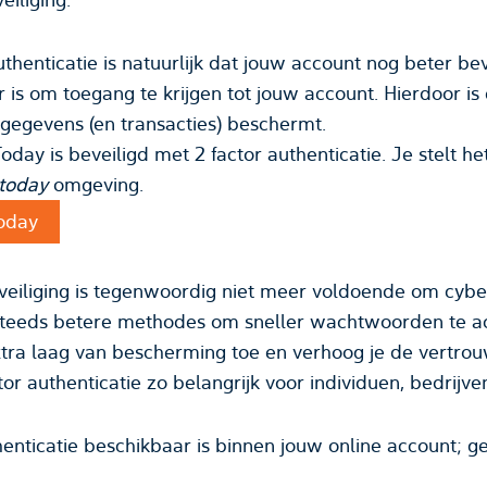
thenticatie is natuurlijk dat jouw account nog beter bev
r is om toegang te krijgen tot jouw account. Hierdoor is
e gegevens (en transacties) beschermt.
oday is beveiligd met 2 factor authenticatie. Je stelt he
ttoday
omgeving.
today
eiliging is tegenwoordig niet meer voldoende om cybe
 steeds betere methodes om sneller wachtwoorden te ac
xtra laag van bescherming toe en verhoog je de vertrou
tor authenticatie zo belangrijk voor individuen, bedrijve
henticatie beschikbaar is binnen jouw online account; g