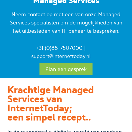
Managed Services
Neem contact op met een van onze Managed
Services specialisten om de mogelijkheden van
het uitbesteden van IT-beheer te bespreken.
+31 (0)88-7507000
|
support@internettoday.nl
Plan een gesprek
Krachtige Managed
Services van
InternetToday;
een simpel recept..
In de razendsnelle digitale wereld van vandaag