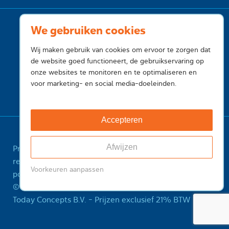
We gebruiken cookies
Wij maken gebruik van cookies om ervoor te zorgen dat
de website goed functioneert, de gebruikservaring op
onze websites te monitoren en te optimaliseren en
×
voor marketing- en social media-doeleinden.
Ontdek de kracht
van zorgeloos IT-
beheer en vraag
Accepteren
onze brochure aan
Afwijzen
Privacy
Cookies
Voorwaarden
Voorwaarden
registry
Feedback
Sitemap
ICANN Registrant
Voorkeuren aanpassen
Vraag brochure aan
policy
Misbruik melden
© 2001-2026 InternetToday, is een handelsnaam van
Today Concepts B.V. - Prijzen exclusief 21% BTW