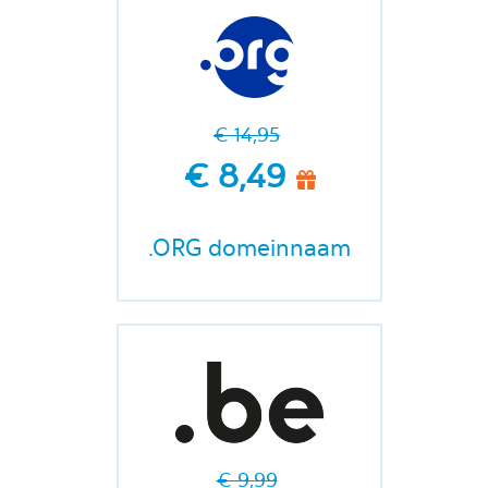
€ 14,95
€ 8,49
.ORG domeinnaam
€ 9,99