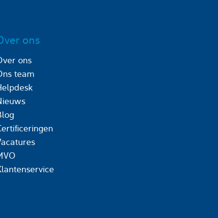
Over ons
Over ons
Ons team
Helpdesk
Nieuws
Blog
ertificeringen
Vacatures
MVO
Klantenservice