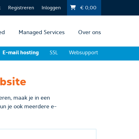
k
Registreren
Inloggen
€
0,00
ed
Managed Services
Over ons
E-mail hosting
SSL
Websupport
ebsite
eren, maak je in een
kun je ook meerdere e-