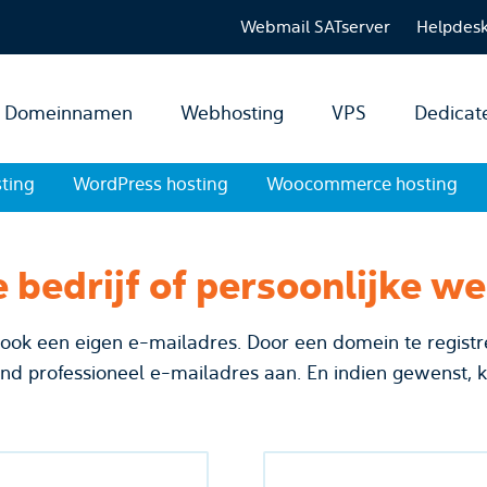
Webmail SATserver
Helpdes
Domeinnamen
Webhosting
VPS
Dedicat
ting
WordPress hosting
Woocommerce hosting
e bedrijf of persoonlijke w
 ook een eigen e-mailadres. Door een domein te registr
d professioneel e-mailadres aan. En indien gewenst, 