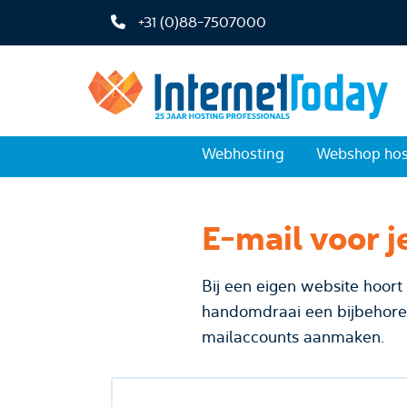
+31 (0)88-7507000
Webhosting
Webshop hos
E-mail voor j
Bij een eigen website hoort
handomdraai een bijbehoren
mailaccounts aanmaken.