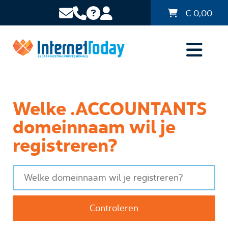
€
0,00
Welke .ACCOUNTANTS
domeinnaam wil je
registreren?