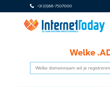
+31 (0)88-7507000
Welke .AD