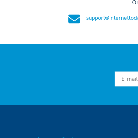
On
support@internettod