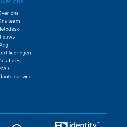
Over ons
Over ons
Ons team
Helpdesk
Nieuws
Blog
ertificeringen
Vacatures
MVO
Klantenservice