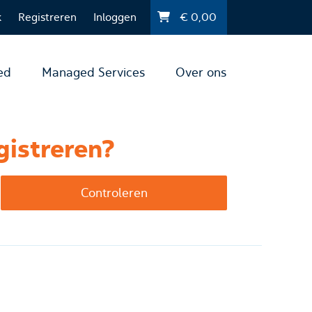
k
Registreren
Inloggen
€
0,00
ed
Managed Services
Over ons
gistreren?