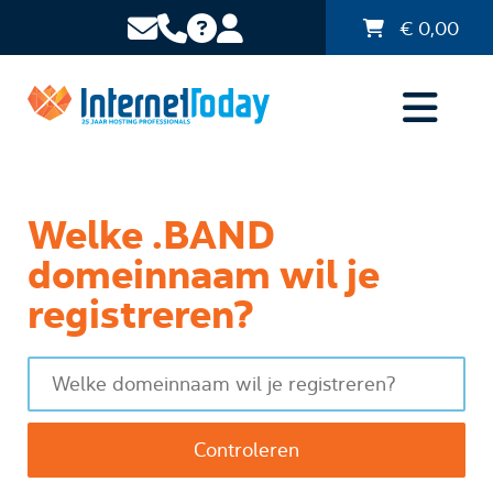
€
0,00
Welke .BAND
domeinnaam wil je
registreren?