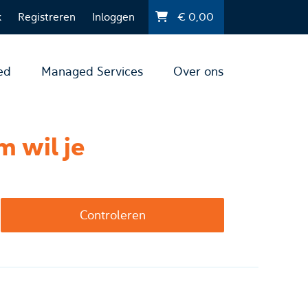
k
Registreren
Inloggen
€
0,00
ed
Managed Services
Over ons
 wil je