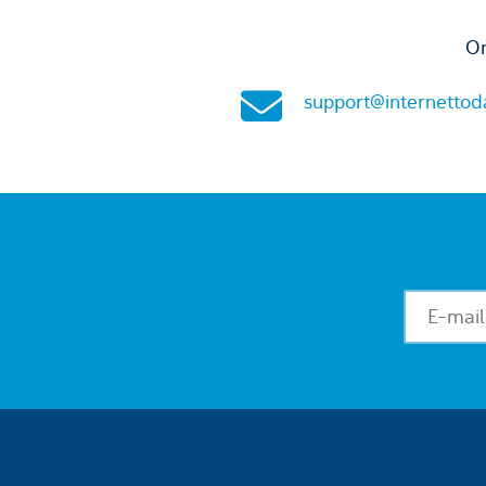
On
support@internettod