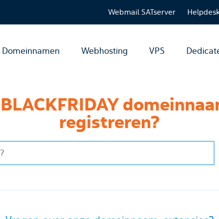
Webmail SATserver
Helpdes
Domeinnamen
Webhosting
VPS
Dedicat
.BLACKFRIDAY domeinnaam
registreren?