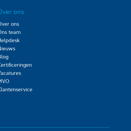
Over ons
Over ons
Ons team
Helpdesk
Nieuws
Blog
ertificeringen
Vacatures
MVO
Klantenservice