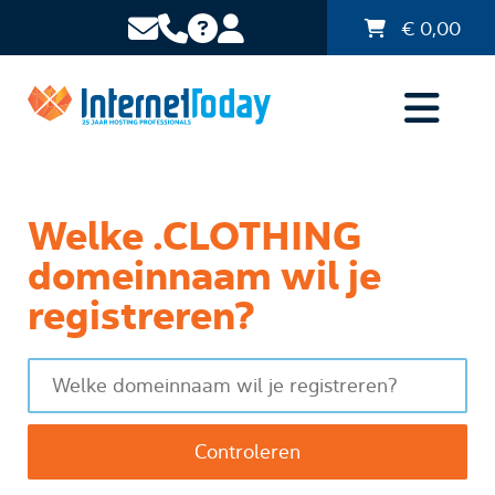
€
0,00
Welke .CLOTHING
domeinnaam wil je
registreren?