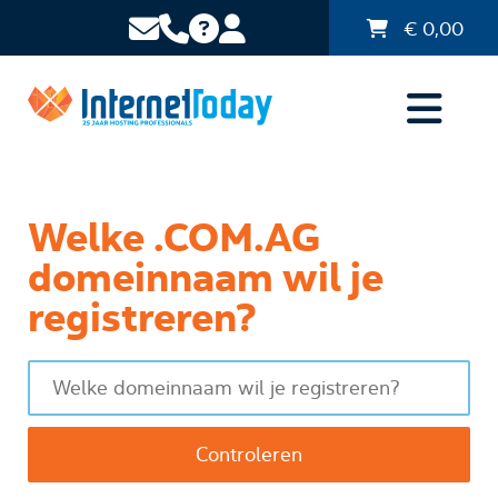
€
0,00
Welke .COM.AG
domeinnaam wil je
registreren?