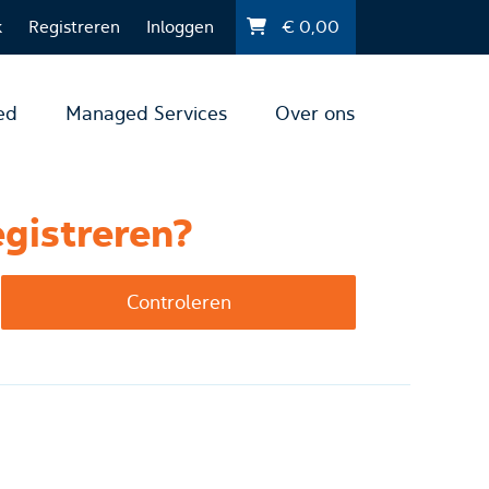
k
Registreren
Inloggen
€
0,00
ed
Managed Services
Over ons
gistreren?