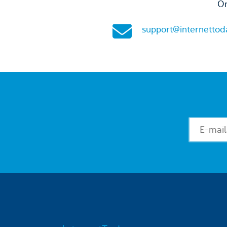
On
support@internettod