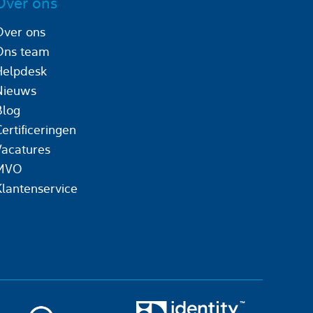
Over ons
Over ons
Ons team
Helpdesk
Nieuws
Blog
ertificeringen
Vacatures
MVO
Klantenservice