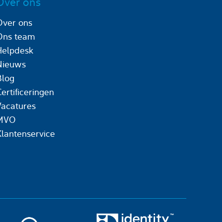
Over ons
Over ons
Ons team
Helpdesk
Nieuws
Blog
ertificeringen
Vacatures
MVO
Klantenservice