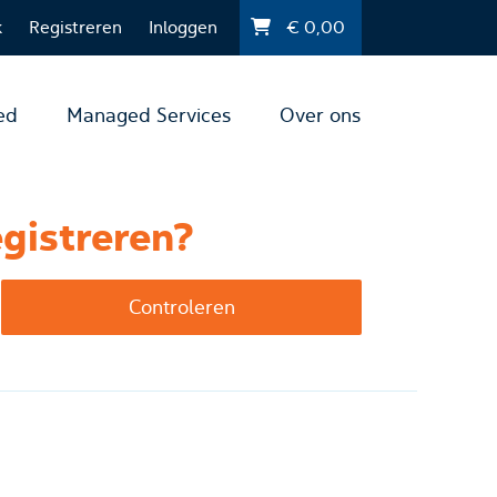
k
Registreren
Inloggen
€
0,00
ed
Managed Services
Over ons
gistreren?