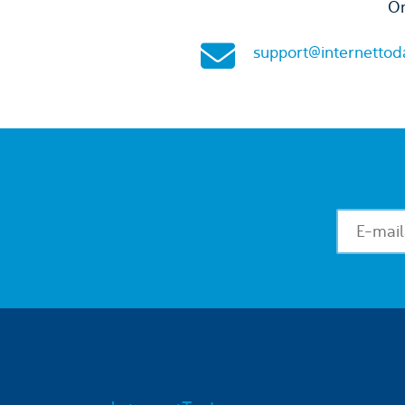
On
support@internettod