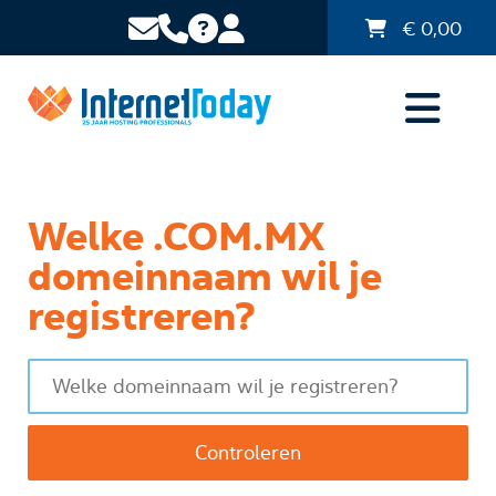
€
0,00
Welke .COM.MX
domeinnaam wil je
registreren?