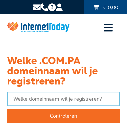
€
0,00
Welke .COM.PA
domeinnaam wil je
registreren?