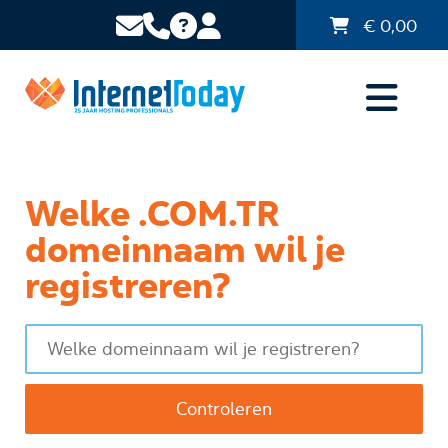
€
0,00
Welke .COM.TR
domeinnaam wil je
registreren?