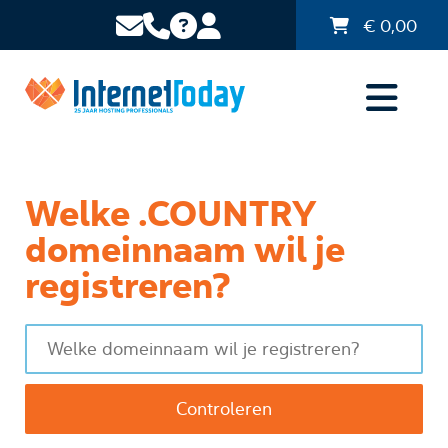
€
0,00
Welke .COUNTRY
domeinnaam wil je
registreren?