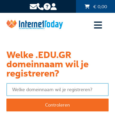
€
0,00
Welke .EDU.GR
domeinnaam wil je
registreren?