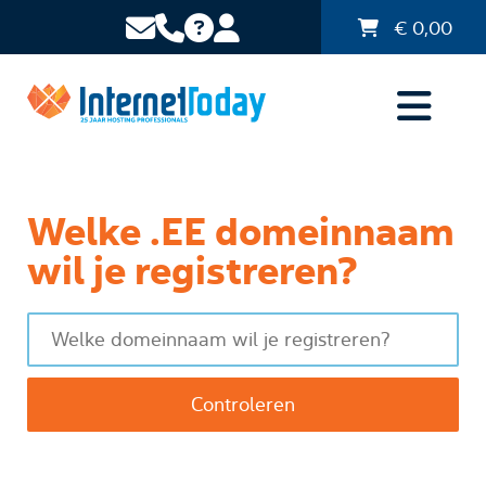
€
0,00
Welke .EE domeinnaam
wil je registreren?