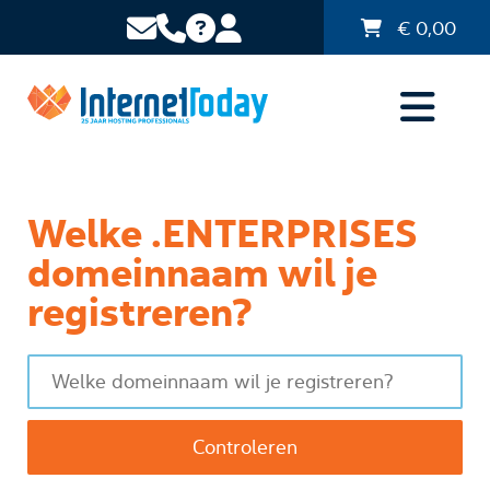
€
0,00
Welke .ENTERPRISES
domeinnaam wil je
registreren?