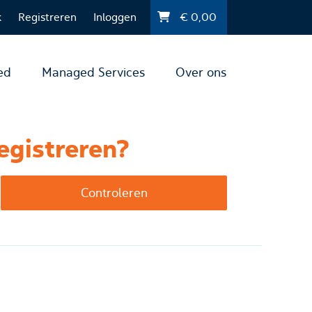
k
Registreren
Inloggen
€
0,00
ed
Managed Services
Over ons
egistreren?