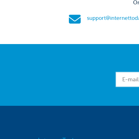
On
support@internettod