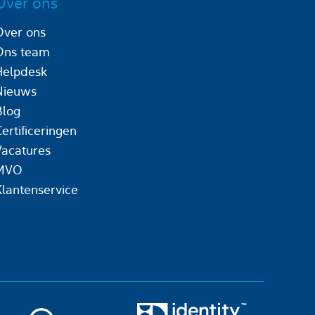
Over ons
Over ons
Ons team
Helpdesk
Nieuws
Blog
ertificeringen
Vacatures
MVO
Klantenservice