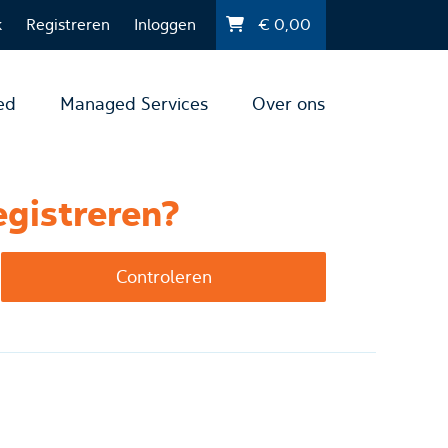
k
Registreren
Inloggen
€
0,00
ed
Managed Services
Over ons
egistreren?