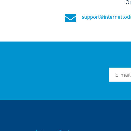
On
support@internettod