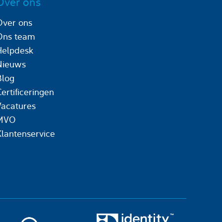
Over ons
Over ons
Ons team
Helpdesk
Nieuws
Blog
ertificeringen
Vacatures
MVO
Klantenservice