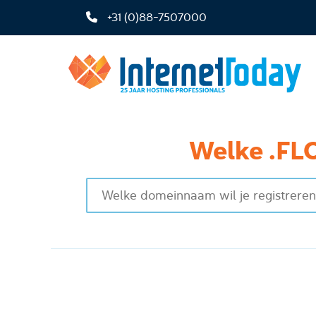
+31 (0)88-7507000
Welke .FLO