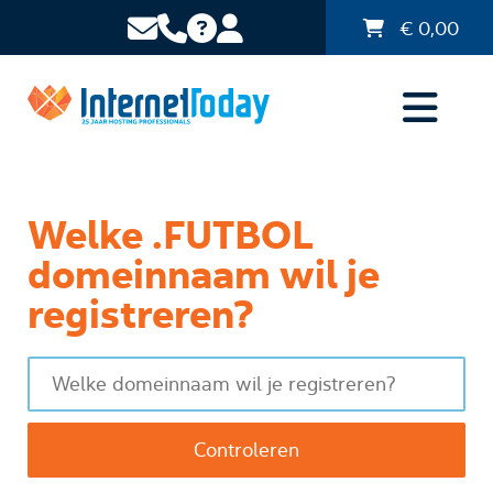
€
0,00
Welke .FUTBOL
domeinnaam wil je
registreren?