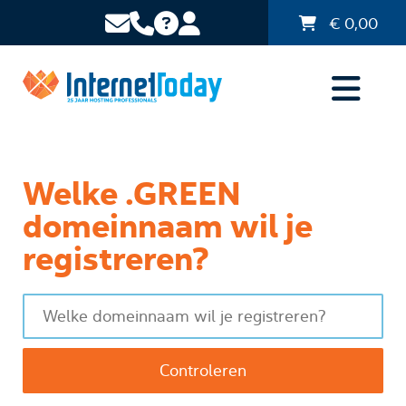
€
0,00
Welke .GREEN
domeinnaam wil je
registreren?