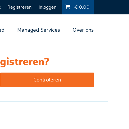
k
Registreren
Inloggen
€
0,00
ed
Managed Services
Over ons
gistreren?