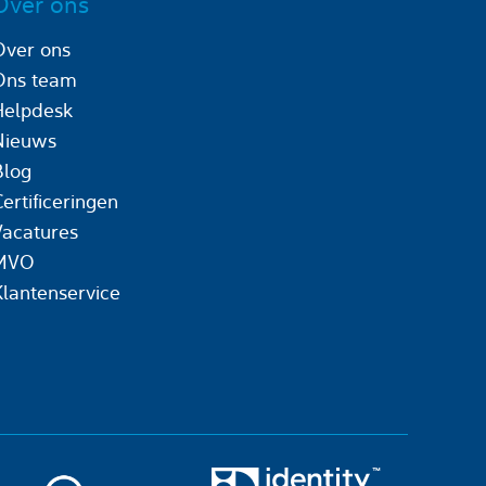
Over ons
Over ons
Ons team
Helpdesk
Nieuws
Blog
ertificeringen
Vacatures
MVO
Klantenservice