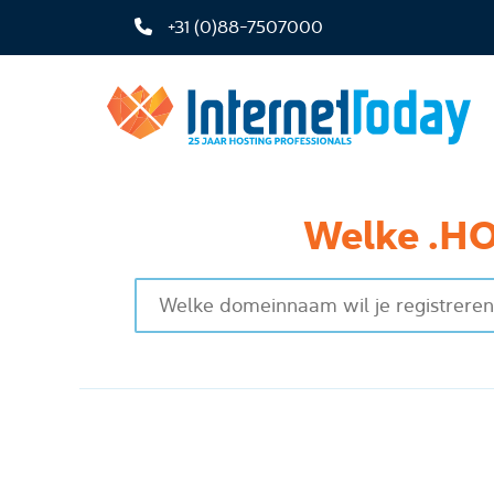
+31 (0)88-7507000
Welke .HO