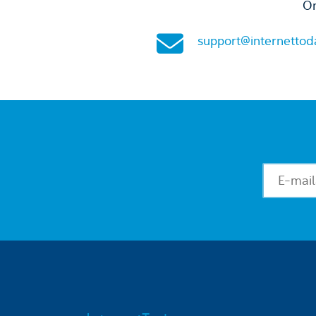
On
support@internettod