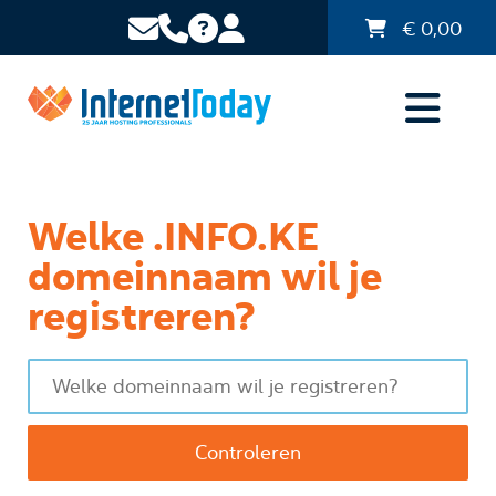
€
0,00
Welke .INFO.KE
domeinnaam wil je
registreren?