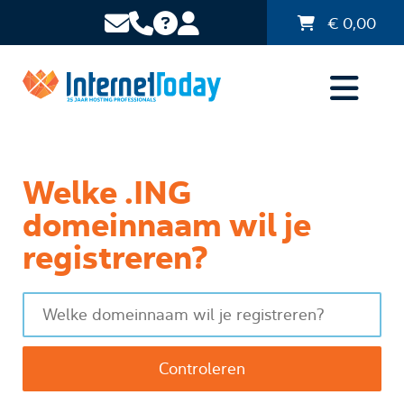
€
0,00
Welke .ING
domeinnaam wil je
registreren?