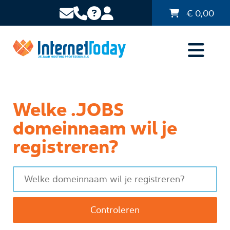
€
0,00
Welke .JOBS
domeinnaam wil je
registreren?