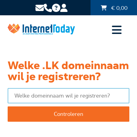
€
0,00
Welke .LK domeinnaam
wil je registreren?