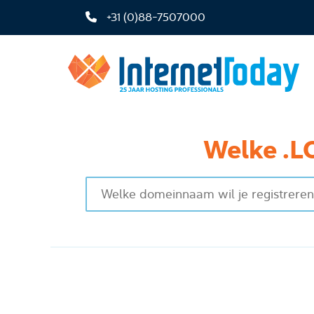
+31 (0)88-7507000
Welke .L