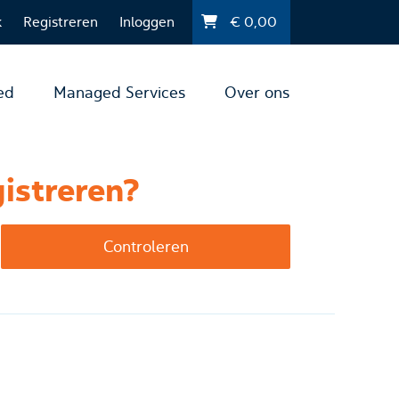
k
Registreren
Inloggen
€
0,00
ed
Managed Services
Over ons
istreren?