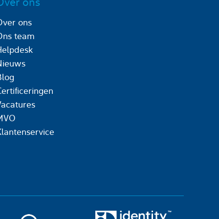
Over ons
Over ons
Ons team
Helpdesk
Nieuws
Blog
ertificeringen
Vacatures
MVO
Klantenservice