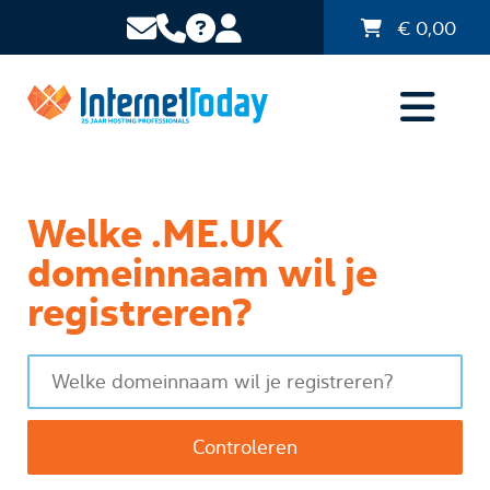
€
0,00
Welke .ME.UK
domeinnaam wil je
registreren?