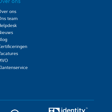
Over ons
Over ons
Ons team
Helpdesk
Nieuws
Blog
ertificeringen
Vacatures
MVO
Klantenservice