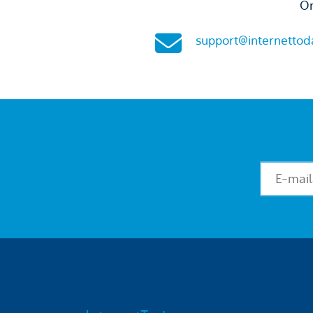
On
support@internettod