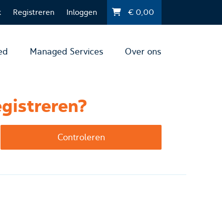
k
Registreren
Inloggen
€
0,00
ed
Managed Services
Over ons
gistreren?