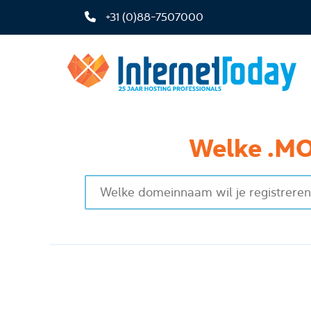
+31 (0)88-7507000
Welke .MO