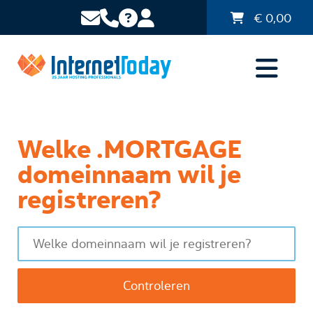
€
0,00
Welke .MORTGAGE
domeinnaam wil je
registreren?