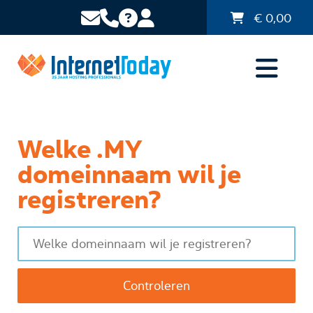
€
0,00
Welke .MY
domeinnaam wil je
registreren?