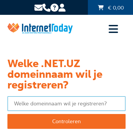
€
0,00
Welke .NET.UZ
domeinnaam wil je
registreren?