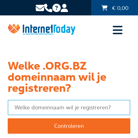
€
0,00
Welke .ORG.BZ
domeinnaam wil je
registreren?