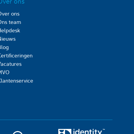
Over ons
Over ons
Ons team
Helpdesk
Nieuws
Blog
ertificeringen
Vacatures
MVO
Klantenservice