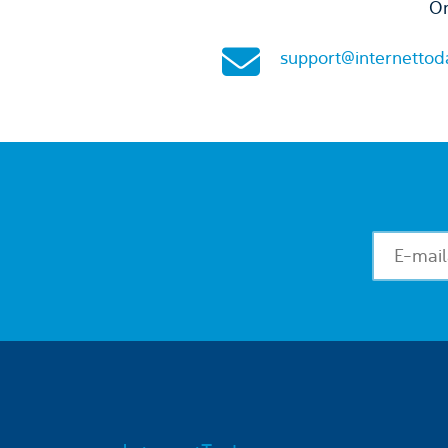
On
support@internettod