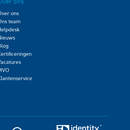
Over ons
Over ons
Ons team
Helpdesk
Nieuws
Blog
ertificeringen
Vacatures
MVO
Klantenservice