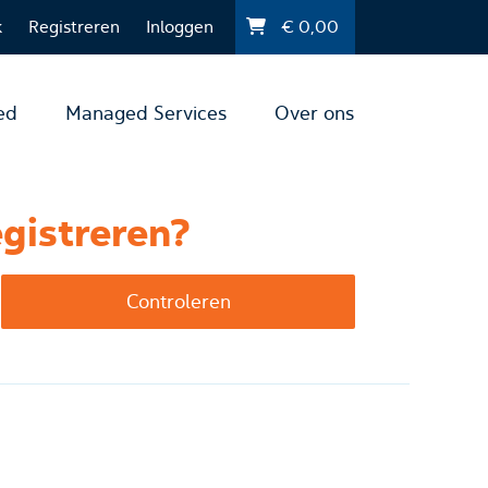
k
Registreren
Inloggen
€
0,00
ed
Managed Services
Over ons
gistreren?