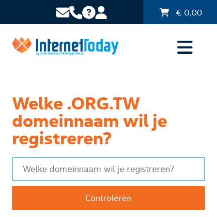
€
0,00
Welke .ORG.TW
domeinnaam wil je
registreren?