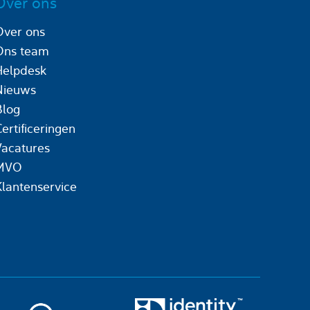
Over ons
Over ons
Ons team
Helpdesk
Nieuws
Blog
ertificeringen
Vacatures
MVO
Klantenservice