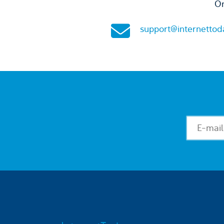
On
support@internettod