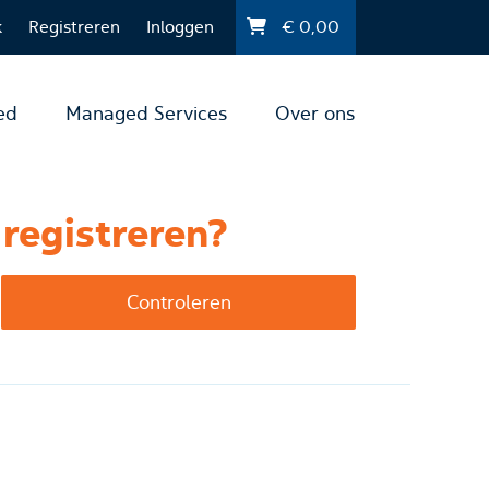
k
Registreren
Inloggen
€
0,00
ed
Managed Services
Over ons
registreren?