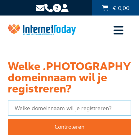
€
0,00
Welke .PHOTOGRAPHY
domeinnaam wil je
registreren?