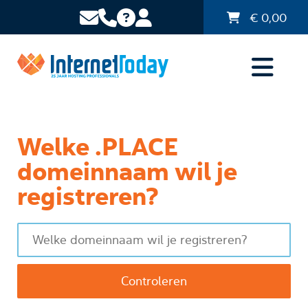
€
0,00
Welke .PLACE
domeinnaam wil je
registreren?