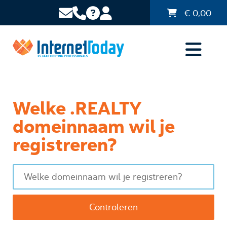
€
0,00
Welke .REALTY
domeinnaam wil je
registreren?