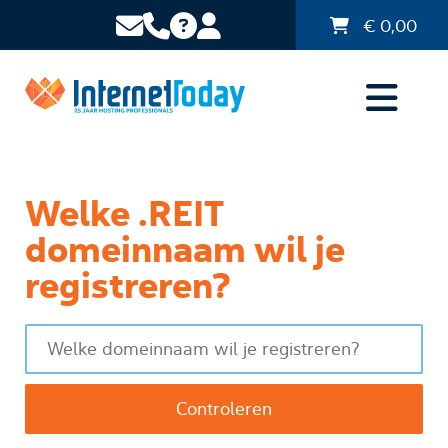
€
0,00
Welke .REIT
domeinnaam wil je
registreren?