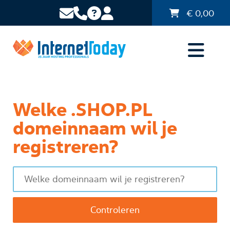
€
0,00
Welke .SHOP.PL
domeinnaam wil je
registreren?