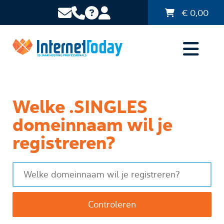
€
0,00
Welke .SINGLES
domeinnaam wil je
registreren?